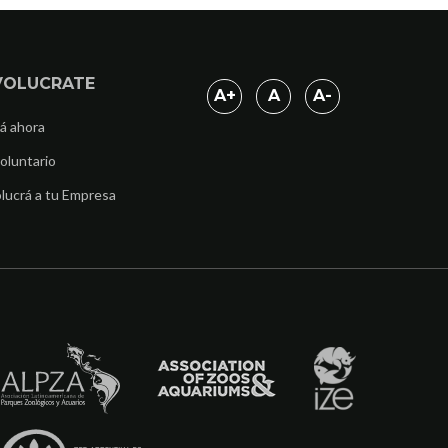
VOLUCRATE
A
+
A
A
-
á ahora
oluntario
lucrá a tu Empresa