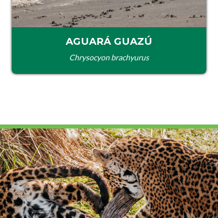
AGUARÁ GUAZÚ
Chrysocyon brachyurus
 A CONSERVAR EL CIERVO DE LOS
ANOS