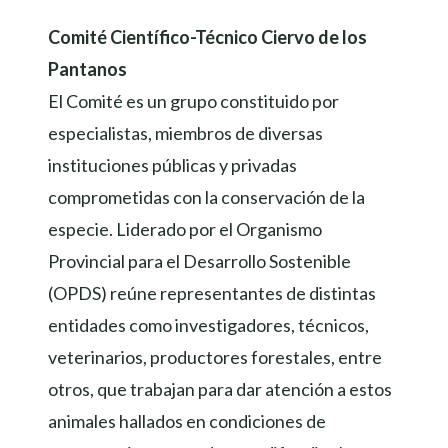
CONTACTO CON LA NATURALEZA? 
AMOS A SUMARTE A NUESTRO EQU
Comité Científico-Técnico Ciervo de los
AYUDÁ A CONSERVAR EL CIERVO
Pantanos
DE LOS PANTANOS
REGISTR
El Comité es un grupo constituido por
Lorem ante, dapibus in, viverra quis, feugiat a, tellus.
especialistas, miembros de diversas
Phasrutrum. Aenean imperdiet. Eti Etiam ultricies nisi vel
augue.
instituciones públicas y privadas
comprometidas con la conservación de la
¡EN AGADECIMIENTO, PODRÁS VISITAR EL BIOPARQUE
CUANDO QUIERAS!
especie. Liderado por el Organismo
Provincial para el Desarrollo Sostenible
COLABORÁ
(OPDS) reúne representantes de distintas
entidades como investigadores, técnicos,
veterinarios, productores forestales, entre
otros, que trabajan para dar atención a estos
animales hallados en condiciones de