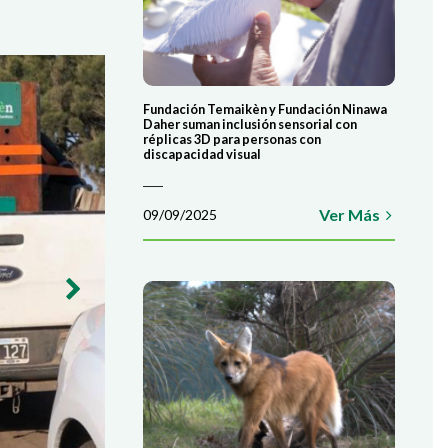
COLABORÁ
ATE AHORA
Fundación Temaikèn y Fundación Ninawa
Daher suman inclusión sensorial con
réplicas 3D para personas con
discapacidad visual
Ver Más
09/09/2025