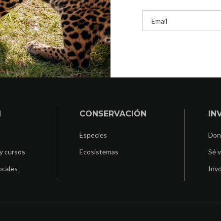
N
CONSERVACIÓN
IN
Especies
Don
y cursos
Ecosistemas
Sé v
ocales
Invo