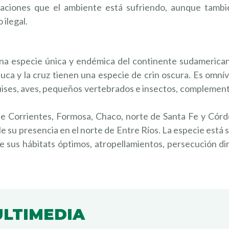
eraciones que el ambiente está sufriendo, aunque tambi
 ilegal.
na especie única y endémica del continente sudamerican
 nuca y la cruz tienen una especie de crin oscura. Es omní
cuises, aves, pequeños vertebrados e insectos, compleme
 de Corrientes, Formosa, Chaco, norte de Santa Fe y Cór
e su presencia en el norte de Entre Ríos. La especie está 
AYUDÁ 
LOS P
 sus hábitats óptimos, atropellamientos, persecución di
Lorem ante, da
Aenean imperdi
¡EN AGADEC
USTARÍA TRABAJAR EN UN LUGAR
CUANDO QU
CONTACTO CON LA NATURALEZA? 
LTIMEDIA
AMOS A SUMARTE A NUESTRO EQU