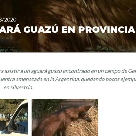
8/2020
ARÁ GUAZÚ EN PROVINCIA
ra asistir a un aguará guazú encontrado en un campo de Ge
cuentra amenazada en la Argentina, quedando pocos ejemp
en silvestría.