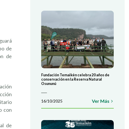
aguará
ipo de
ón de
Fundación Temaikèn celebra 20 años de
conservación en la Reserva Natural
Osununú
ación
cción
Ver Más
16/10/2025
itario
o con
al de