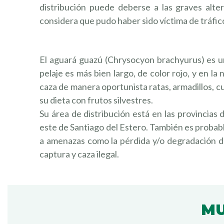
distribución puede deberse a las graves alt
considera que pudo haber sido víctima de tráfico
El aguará guazú (Chrysocyon brachyurus) es u
pelaje es más bien largo, de color rojo, y en la
caza de manera oportunista ratas, armadillos, 
su dieta con frutos silvestres.
Su área de distribución está en las provincias
este de Santiago del Estero. También es probabl
a amenazas como la pérdida y/o degradación de
captura y caza ilegal.
¿TE G
Y EN 
MU
INVIT