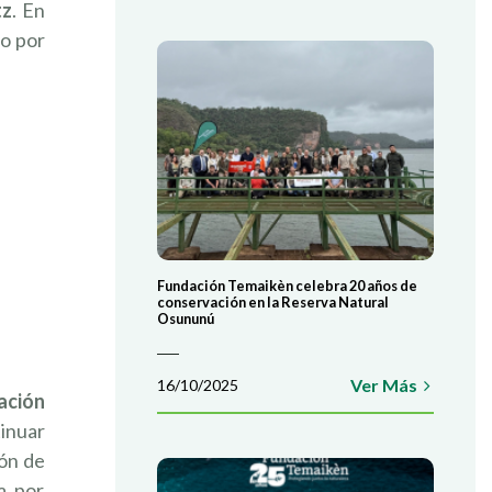
tz
. En
do por
Fundación Temaikèn celebra 20 años de
conservación en la Reserva Natural
Osununú
Ver Más
16/10/2025
ación
tinuar
ión de
a, por