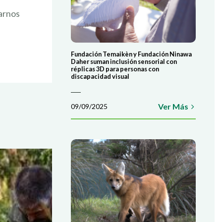
IPO!
tarnos
COLABORÁ
ATE AHORA
Fundación Temaikèn y Fundación Ninawa
Daher suman inclusión sensorial con
réplicas 3D para personas con
discapacidad visual
Ver Más
09/09/2025