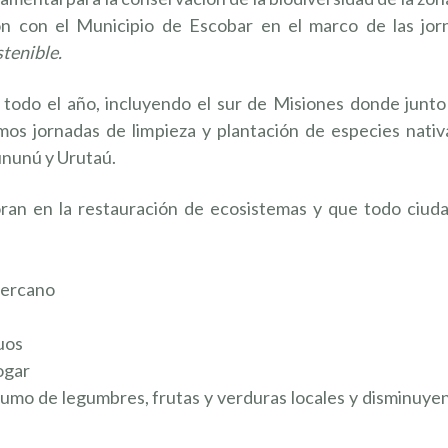
ión con el Municipio de Escobar en el marco de las jor
tenible.
 todo el año, incluyendo el sur de Misiones donde junto
mos jornadas de limpieza y plantación de especies nativ
ununú y Urutaú.
an en la restauración de ecosistemas y que todo ciud
AYUDÁ 
 cercano
LOS P
Lorem ante, da
uos
Aenean imperdi
ogar
umo de legumbres, frutas y verduras locales y disminuye
¡EN AGADEC
USTARÍA TRABAJAR EN UN LUGAR
CUANDO QU
CONTACTO CON LA NATURALEZA? 