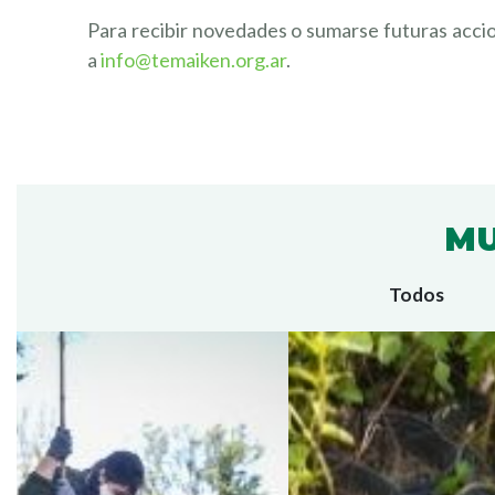
INVIT
Para recibir novedades o sumarse futuras accio
a
info@temaiken.org.ar
.
MU
Todos