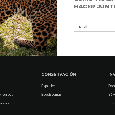
HACER JUNT
N
CONSERVACIÓN
IN
Especies
Don
y cursos
Ecosistemas
Sé v
ocales
Invo