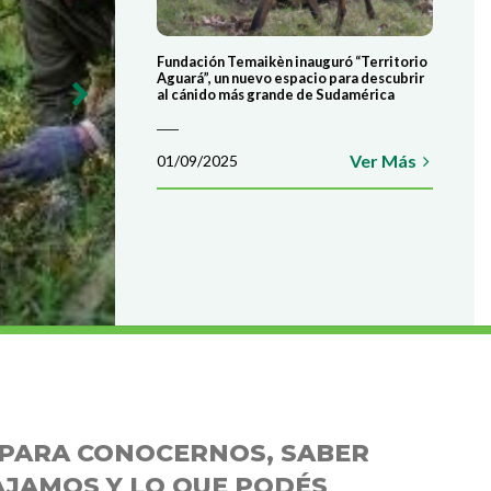
Fundación Temaikèn inauguró “Territorio
Aguará”, un nuevo espacio para descubrir
al cánido más grande de Sudamérica
Ver Más
01/09/2025
E PARA CONOCERNOS, SABER
JAMOS Y LO QUE PODÉS