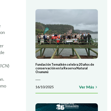
e
son
er
 de
Fundación Temaikèn celebra 20 años de
(UICN
)
conservación en la Reserva Natural
Osununú
an.
como
Ver Más
16/10/2025