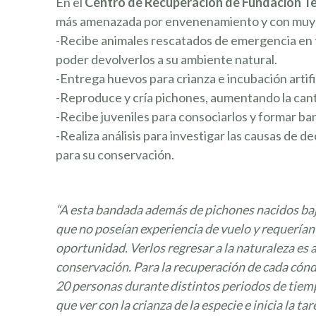
En el
Centro de Recuperación de Fundación T
más amenazada por envenenamiento y con muy ba
-Recibe animales rescatados de emergencia en to
poder devolverlos a su ambiente natural.
-Entrega huevos para crianza e incubación artific
-Reproduce y cría pichones, aumentando la cant
-Recibe juveniles para consociarlos y formar ba
-Realiza análisis para investigar las causas de
para su conservación.
“A esta bandada además de pichones nacidos b
que no poseían experiencia de vuelo y requerían
oportunidad. Verlos regresar a la naturaleza es a
conservación. Para la recuperación de cada cónd
20 personas durante distintos periodos de tiemp
que ver con la crianza de la especie e inicia la ta