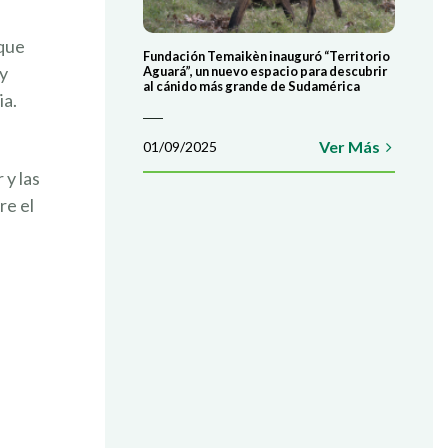
COLABORÁ
rque
Fundación Temaikèn inauguró “Territorio
ATE AHORA
 y
Aguará”, un nuevo espacio para descubrir
al cánido más grande de Sudamérica
ia.
Ver Más
01/09/2025
 y las
re el