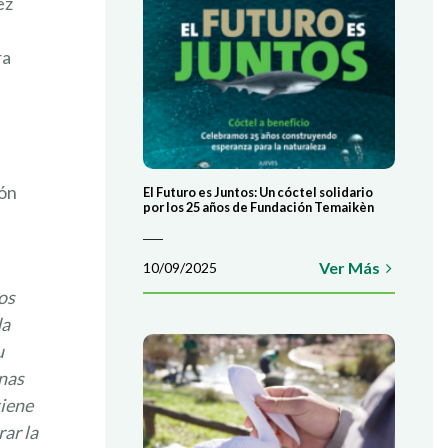
ez
ra
ión
El Futuro es Juntos: Un cóctel solidario
por los 25 años de Fundación Temaikèn
Ver Más
10/09/2025
os
da
u
unas
tiene
rar la