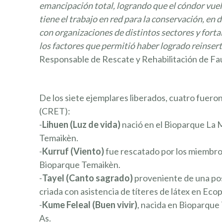
emancipación total, logrando que el cóndor vuelva
tiene el trabajo en red para la conservación, en
con organizaciones de distintos sectores y fort
los factores que permitió haber logrado reinser
Responsable de Rescate y Rehabilitación de F
De los siete ejemplares liberados, cuatro fuer
(CRET):
-
Lihuen (Luz de vida)
nació en el Bioparque La 
Temaikèn.
-
Kurruf (Viento)
fue rescatado por los miembros
Bioparque Temaikèn.
-
Tayel (Canto sagrado)
proveniente de una pos
¿TE G
criada con asistencia de títeres de látex en Eco
Y EN 
-
Kume Feleal (Buen vivir)
, nacida en Bioparque
INVIT
As.