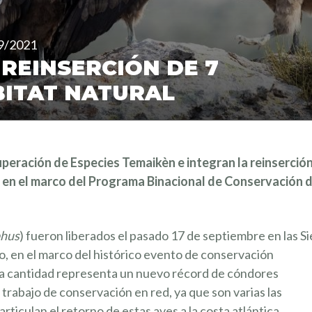
9/2021
 REINSERCIÓN DE 7
BITAT NATURAL
uperación de Especies Temaikèn e integran la reinserció
, en el marco del Programa Binacional de Conservación d
phus
) fueron liberados el pasado 17 de septiembre en las Si
 en el marco del histórico evento de conservación
a cantidad representa un nuevo récord de cóndores
n trabajo de conservación en red, ya que son varias las
rticulan el retorno de estas aves a la costa atlántica.