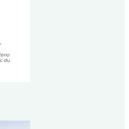
y
erio
rc du