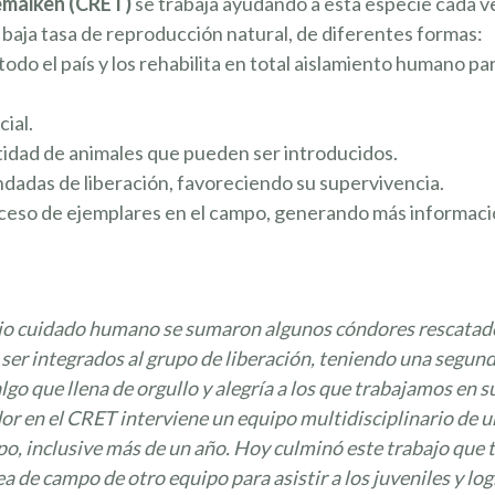
emaikèn (CRET)
se trabaja ayudando a esta especie cada v
ja tasa de reproducción natural, de diferentes formas:
do el país y los rehabilita en total aislamiento humano pa
ial.
idad de animales que pueden ser introducidos.
ndadas de liberación, favoreciendo su supervivencia.
 deceso de ejemplares en el campo, generando más informac
ajo cuidado humano se sumaron algunos cóndores rescatad
 ser integrados al grupo de liberación, teniendo una segun
lgo que llena de orgullo y alegría a los que trabajamos en s
or en el CRET interviene un equipo multidisciplinario de 
o, inclusive más de un año. Hoy culminó este trabajo que 
rea de campo de otro equipo para asistir a los juveniles y log