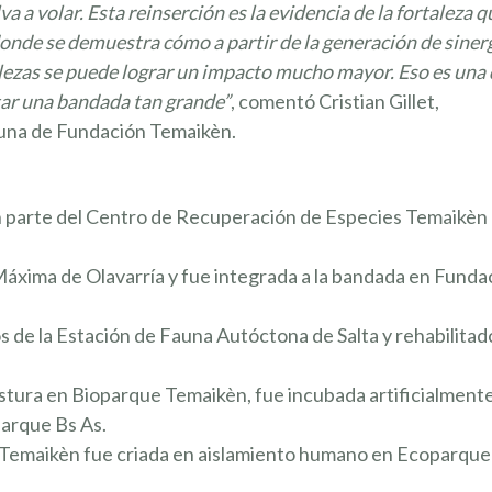
 a volar. Esta reinserción es la evidencia de la fortaleza q
 donde se demuestra cómo a partir de la generación de siner
alezas se puede lograr un impacto mucho mayor. Eso es una
tar una bandada tan grande”
, comentó Cristian Gillet,
auna de Fundación Temaikèn.
on parte del Centro de Recuperación de Especies Temaikèn
Máxima de Olavarría y fue integrada a la bandada en Funda
AYUDÁ 
LOS P
 de la Estación de Fauna Autóctona de Salta y rehabilitad
Lorem ante, da
Aenean imperdi
tura en Bioparque Temaikèn, fue incubada artificialmente
¡EN AGADEC
USTARÍA TRABAJAR EN UN LUGAR
parque Bs As.
CUANDO QU
CONTACTO CON LA NATURALEZA? 
 Temaikèn fue criada en aislamiento humano en Ecoparque
AMOS A SUMARTE A NUESTRO EQU