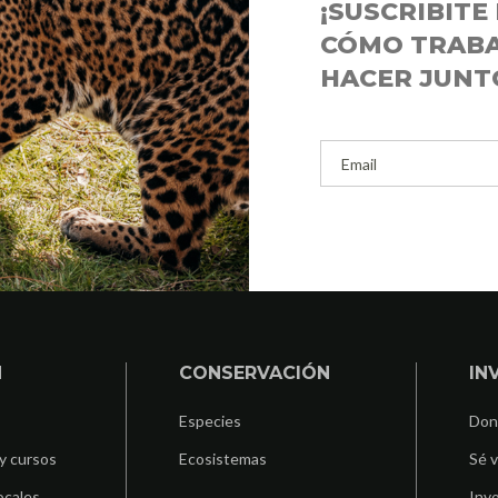
¡SUSCRIBIT
CÓMO TRABA
HACER JUNT
N
CONSERVACIÓN
IN
Especies
Don
y cursos
Ecosistemas
Sé v
ocales
Invo