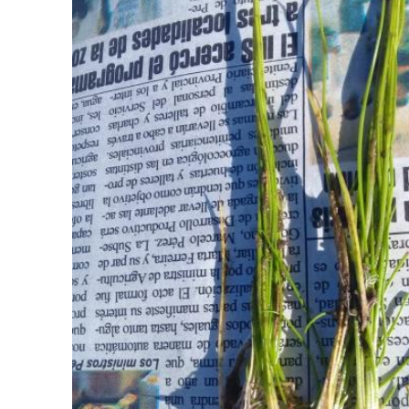
¿TE G
Y EN 
INVIT