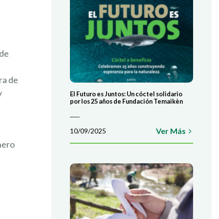
 de
ra de
y
El Futuro es Juntos: Un cóctel solidario
por los 25 años de Fundación Temaikèn
Ver Más
10/09/2025
nero