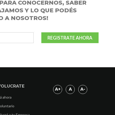
E PARA CONOCERNOS, SABER
JAMOS Y LO QUE PODÉS
O A NOSOTROS!
REGISTRATE AHORA
VOLUCRATE
A
+
A
A
-
á ahora
oluntario
lucrá a tu Empresa