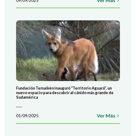
Ver Más
09/09/2025
AYUDÁ A CONSERVAR EL CIERVO DE
Lorem ante, dapibus in, viverra quis, feugiat a, tellus. Phasrutrum.
ultricies nisi vel augue.
¡EN AGADECIMIENTO, PODRÁS VISITAR EL BIOPARQU
COLABORÁ
Fundación Temaikèn inauguró “Territorio Aguará”, un
nuevo espacio para descubrir al cánido más grande de
Sudamérica
Ver Más
01/09/2025