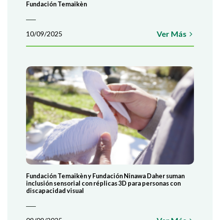
Fundación Temaikèn
Ver Más
10/09/2025
Fundación Temaikèn y Fundación Ninawa Daher suman
inclusión sensorial con réplicas 3D para personas con
¿TE GUSTARÍA TRABAJAR EN UN
discapacidad visual
Y EN CONTACTO CON LA NATURA
INVITAMOS A SUMARTE A NUEST