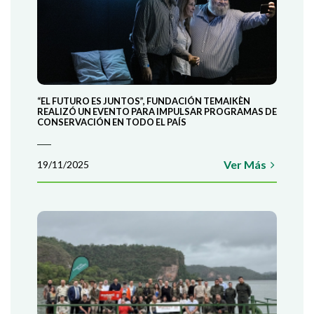
“EL FUTURO ES JUNTOS”, FUNDACIÓN TEMAIKÈN
REALIZÓ UN EVENTO PARA IMPULSAR PROGRAMAS DE
CONSERVACIÓN EN TODO EL PAÍS
Ver Más
19/11/2025
USTARÍA TRABAJAR EN UN LUGAR
CONTACTO CON LA NATURALEZA? 
AMOS A SUMARTE A NUESTRO EQU
AYUDÁ A CONSERVAR EL CIERVO