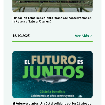
DE LOS PANTANOS
REGISTR
Lorem ante, dapibus in, viverra quis, feugiat a, tellus.
Phasrutrum. Aenean imperdiet. Eti Etiam ultricies nisi vel
augue.
Fundación Temaikèn celebra 20 años de conservación en
la Reserva Natural Osununú
¡EN AGADECIMIENTO, PODRÁS VISITAR EL BIOPARQUE
CUANDO QUIERAS!
Ver Más
16/10/2025
COLABORÁ
El Futuro es Juntos: Un cóctel solidario por los 25 años de